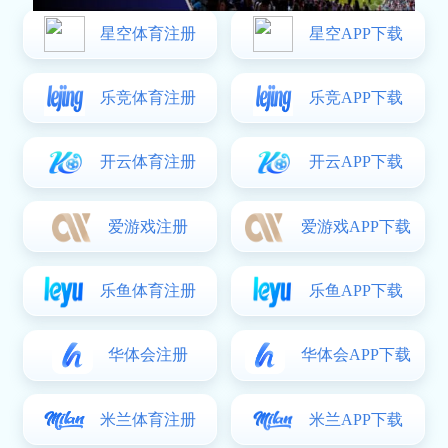
刘诗雯与李晓霞对决历史战
绩分析及其影响力探讨
2026-04-24
1
分享
刘诗雯与李晓霞是中国乒乓球历史上最具代表性的女运动员
之一，她们之间的对决不仅在国内引起了广泛关注，也在国
际乒乓球界留下了深刻的印记。本文将从四个方面对这两位
顶尖选手的历史战绩进行分析，包括相互对抗的胜负记录、
技术风格与特点、心理素质及比赛策略，以及她们在中国乒
乓球发展中的影响力。通过这些方面的深入探讨，可以更全
面地理解刘诗雯与李晓霞的竞争关系，以及她们如何推动了