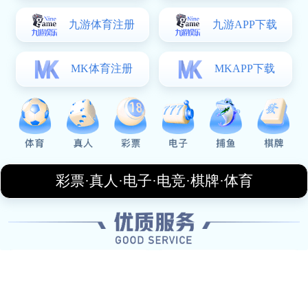
女子乒乓球的发展，成为后辈运动员学习和追赶的榜样。
1、相互对抗的胜负记录
刘诗雯与李晓霞自出道以来，多次在国内外大赛中交锋，形
成了一段引人瞩目的竞争历史。在正式比赛中，两者之间的
交手记录显示，李晓霞稍占优势，但刘诗雯近年来逐渐缩小
了差距。这种胜负关系不仅反映了两位运动员个人实力的变
化，也体现了她们所处时代背景下竞技水平的发展。
具体而言，刘诗雯和李晓霞在重大赛事中的表现各有千秋。
李晓霞曾多次获得世界冠军，而刘诗雯则以其稳定性和技术
细腻著称。根据统计数据，两人在国际大赛中的交锋中，胜
负比接近于五五开，这也使得每场比赛都充满悬念和看点。
值得一提的是，这场竞争并不仅仅局限于胜负本身，更是两
位选手心智博弈的重要体现。每一次交手都让双方不断调整
战术和心理状态，使得后续比赛更具观赏性和挑战性。因
此，她们之间的历史战绩，不仅是一组数字，更是中国女子
乒乓球辉煌历程的一部分。