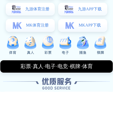
About Us
认识
熊猫体育
**简介**
熊猫体育
成立于1999年，总部位于历史悠久、文化
底蕴深厚的敦煌市。自公司成立以来，一直致力于推动
体育文化的传播与发展，依托创新技术与全方位的行业
资源，迅速崛起为国内体育产业的领军企业之一。经过
多年的沉淀和发展，已经在体育直播、体育赛事、体育
周边产品等多个领域形成了独特的竞争优势，成为了众
多体育爱好者与品牌合作伙伴的首选。
作为一家创新型企业，
熊猫体育官网
紧跟全球体育
行业的潮流变化，通过先进的直播技术和优质的赛事内
容，致力于为广大观众提供无与伦比的观赛体验。无论
是国内外顶级体育赛事的现场直播，还是独具特色的地