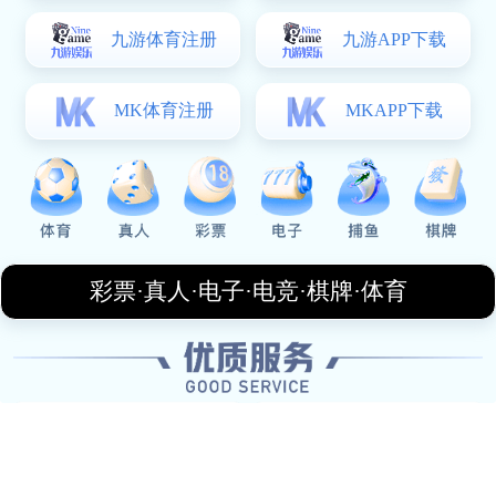
体验和赛事商业化的发展趋势；最后，我们会审视各方对于
这项改革的反应与展望。通过这些层面的探讨，希望能够为
读者提供一个全面而深刻的理解。
1、扩军对球队竞争力影响
2025年欧冠联赛扩军至36支球队，这一变化意味着更多国家
和俱乐部有机会参与到这一顶级赛事中。这对于一些传统强
队以外的小型俱乐部来说，无疑是一个难得的发展机会，能
够提升他们在国际舞台上的曝光率和竞争能力。
然而，扩军也带来了新的挑战。一些顶级俱乐部可能面临更
大的竞争压力，因为新加入的球队有可能成为“黑马”，打乱
原本稳定的格局。这种不确定性不仅增加了比赛的悬念，也
吸引了更多观众关注，从而提高赛事的整体观赏性。
此外，尽管参赛名额增加，但如何确保比赛质量依然是一个
关键问题。若不加以管理，可能出现实力差距较大的情况，
从而影响比赛整体水平。因此，各方需要共同努力，以确保