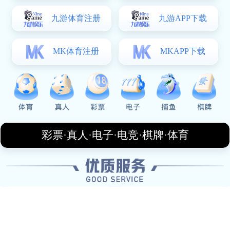
1、赛事背景
本届亚洲篮球赛吸引了众多国家和地区的参与，其中泰国女
篮和中国香港女篮作为东南亚代表之一，都希望通过此次比
赛提升自己的国际地位。随着篮球运动在亚洲的普及，越来
越多的国家开始重视女子篮球的发展，为了争夺更高荣誉，
两队均进行了充分准备。
泰国女篮近年来表现出色，多次参加国际比赛，并取得了不
俗成绩。他们以快速灵活的打法著称，擅长利用反击得分。
而中国香港女篮则注重团队配合和战术执行，有着丰富的大
赛经验，是一支不可小觑的队伍。
此次对决不仅关系到胜负，更是两队实力的一次检验和展
示。在这种背景下，双方球员都显得格外紧张而期待，希望
能在球迷面前展现出最佳状态。
2、双方阵容与战术
泰国女篮阵容中有多名技术全面且身体素质优秀的球员，她