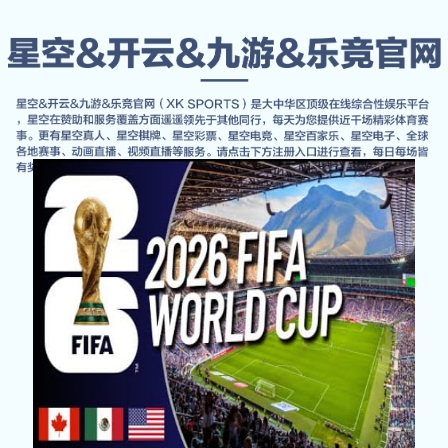
项目案例
首页
项目案例