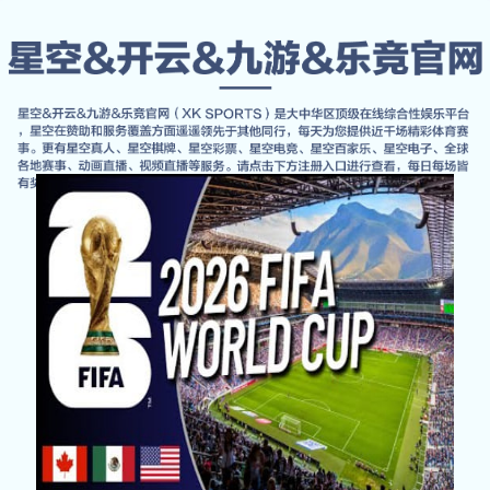
公司快讯
首页
公司快讯