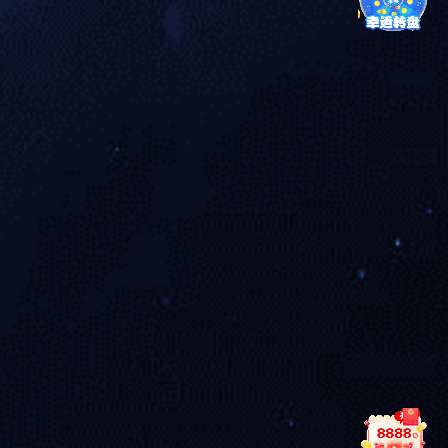
2026-05-30
欧塞尔与卡昂激战正酣比分结
果揭晓引发热议
2026-05-29
欧冠改革引发热议2025年扩军
至36队瑞士赛制能否顺利实施
2026-05-29
格瓦迪奥尔：年轻天才后卫如
何在国际舞台上崭露头角
2026-05-28
查尔顿对阵利兹联精彩直播全
程回顾与赛后分析
2026-05-27