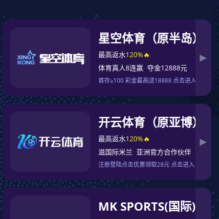
Call 24/7
交流
熊猫体育官网
18008258531