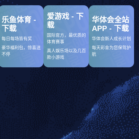
项目案例
公司快讯
服务方向
交流
熊猫体育官网
推荐文章
海伦芬vs阿尔克直播
2026-06-03
活塞队创下28连败历史纪录主