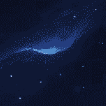
此外，通过积极参与训练和交流，任骏飞还建立起
引导下，全队形成了默契配合，从而使整体战斗力
4、拼搏精神与奋斗历程
对于任骏飞而言，“拼搏”二字早已深入骨髓。无论
志。他深知成功背后必然伴随着付出，因此从不畏
这股拼搏精神同样体现在他的生活态度上。不论遇
认为只有不断挑战自我、突破极限才能真正实现自
斗的重要性。
因此，在整支球队面临压力或困境的时候，只要有
始终坚持拼搏、永不言弃的领袖，会带着大家共同
总结：