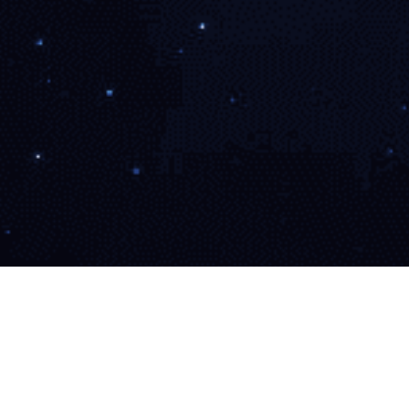
熊猫体育「中国」官方网站 - 快乐运动,智慧健身【
评】熊猫体育,熊猫体育官网,熊猫体育APP,熊猫体育
中国最好的体育运营商。提供网页版/手机版全站ap
注册登录平台后即可在线试看各种最新的体育信息
24小时在线服务，欢迎前来体验！
邮箱订阅
Subsc
© 2026 - 版权所有
熊猫体育「中国」官方网站 - 快