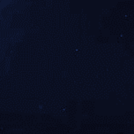
定不移的拼搏精神，为整个球队注入了无限活力。从个人经
个方面都体现出了他的非凡之处。同时，这条传奇之路也是
从中获得力量，实现自我超越。
，用实际行动书写更加辉煌的新篇章。同时，也希望这种拼
，引领我们走向更美好的明天。
下一篇
导航
网站地图