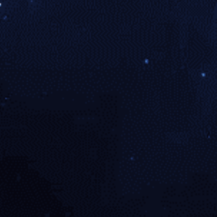
综上所述，任骏飞通过自身杰出的篮球才华以及坚
历到关键时刻表现，再到团队合作与领导能力，每
无数年轻运动员追梦之旅的一部分，希望更多人能
未来，我们期待看到任骏飞继续带领球队奋勇争先
搏精神能够延续下去，在更多领域激发出无穷动力
上一篇