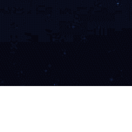
地址
江苏省昆山市千灯镇石浦季
广北路768号
电话
+18008258531
邮箱
unruffled@att.net