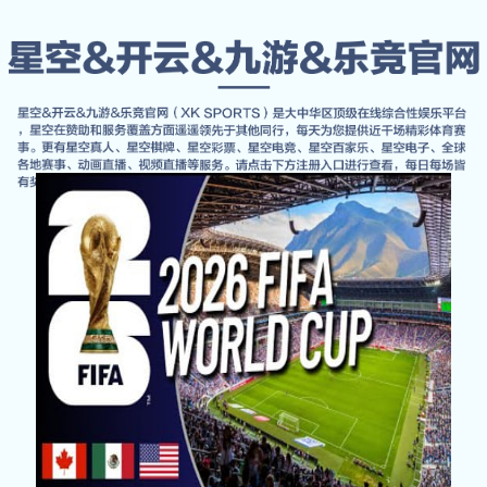
公司快讯
首页
公司快讯