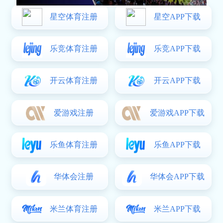
2018年12月14日湖人与火箭
精彩对决全场录像回放及精
彩瞬间分析
2026-04-09
1
分享
2018年12月14日，洛杉矶湖人与休斯敦火箭之间的对决无疑
是一场令人难忘的篮球盛宴。这场比赛不仅展示了两队的高
水平竞技状态，更是星光璀璨，球迷们见证了一系列精彩瞬
间。本文将重点分析这场比赛的录像回放，从战术布局、关
键球员表现、比赛节奏与气氛以及赛后影响四个方面进行详
细探讨。通过对这些要素的解析，我们可以更好地理解这场