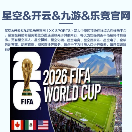
公司快讯
首页
公司快讯