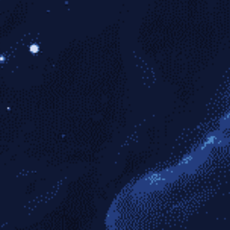
同的风格。尤文图斯更多地依赖于坚固防守，通过4-4-2阵
拜仁强大的攻击波，同时寻找反击机会。然而，由于部分核
难以完全落实。
以更灵活多变的方法压制对手。他们通过中场控制及边路突破，
曼，他不仅成功制造破门机会，还承担起大量防守任务，有
得球队能够有效运转，实现持续施压。