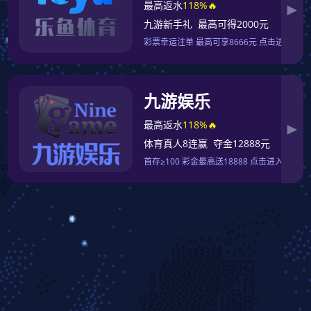
首回合对决精彩回顾与战术
分享
拜仁慕尼黑两支欧洲豪门球队展开了精彩的较量。比赛的进
，给观众们带来了视觉上的享受。本文将从四个方面对这场
事件、战术布置以及球员表现等，力求全面呈现这场巅峰对
第二回合中，两队可能采取的策略与应变措施。
蕴深厚的球队。两队在欧冠赛场上的交锋记录也颇为丰富，
尤文图斯经历了一系列人员调整，并在意甲联赛中逐渐找到