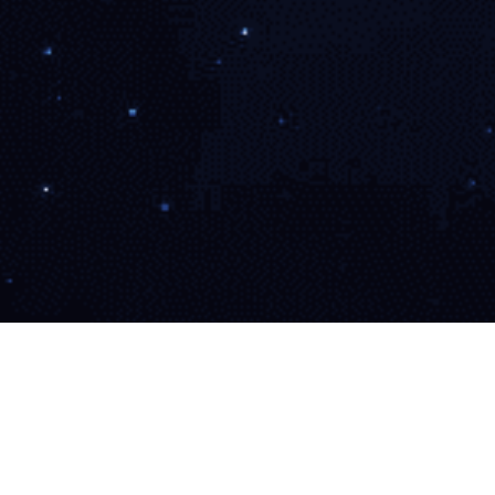
熊猫体育「中国」官方网站 - 快乐运动,智慧健身【
评】熊猫体育,熊猫体育官网,熊猫体育APP,熊猫体育
中国最好的体育运营商。提供网页版/手机版全站ap
注册登录平台后即可在线试看各种最新的体育信息
24小时在线服务，欢迎前来体验！
邮箱订阅
Subsc