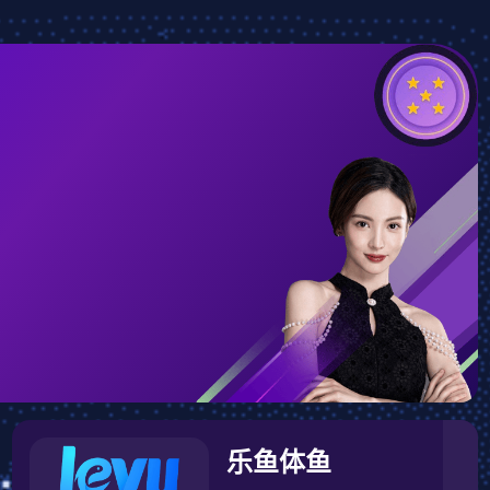
首页
认识
熊猫体育
项目案例
公司快讯
服务方向
公司快讯
首页
公司快讯