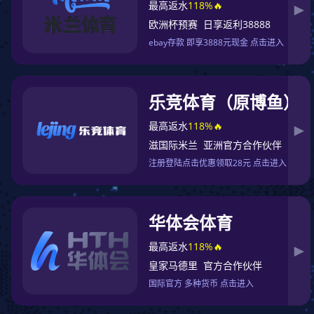
尤文图斯与拜仁慕尼黑
分析
2026-05-09
1
在这场备受期待的欧冠首回合对决中，尤文图斯与
程跌宕起伏，双方球员展现了高水平的技战术能力
比赛进行详细的回顾与分析，包括比赛背景、关键
决的精彩瞬间和深层次解析，并总结出在接下来的
1、比赛背景与前瞻
尤文图斯与拜仁慕尼黑都是欧洲足坛历史悠久且底
这让他们之间的对决充满了悬念。在本赛季之前，