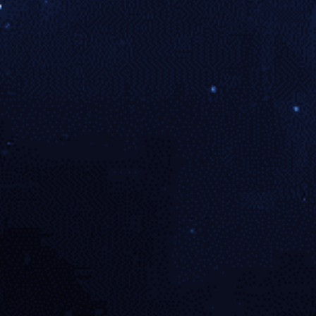
大，却依然保持冷静，多次化解险情，可谓是后防
然而，也有一些表现不如预期的选手。例如，在整
能发挥出最佳水准，让团队陷入被动局面。在接下
战。
总结：
总而言之，此役不仅展示了足球竞技中的激烈竞争
让尤文本赛失去了先机，但他们仍然拥有翻盘的潜
转。同时，对待即将到来的第二回合交锋，无论是
This match will remain a significant chapter
动团队士气方面继续探索，相信这也是每个热爱足
呈、更具悬念性的欧冠赛事，为全球观众带来无限
上一篇