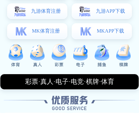
觉与心灵上的双重享受。通过这场比赛，我们看到了NBA未
来的希望，也感受到了年轻球员所传递出的热血与梦想。
1、小牛队年轻球员表现
小牛队在本场夏季联赛中，派出了多位新秀及年轻球员，他
们在比赛中展现出极高的竞技水平。其中，几名新秀在进攻
端表现尤为突出，以其迅速而灵活的突破能力给对手造成了
很大的压力。他们不仅能完成个人得分，还善于通过无球跑
动为其他队友创造机会，这种团队协作精神让人印象深刻。
同时，小牛队的防守端同样不容忽视。年轻球员们展现出了
较强的防守意识和拼搏精神，在关键时刻能够进行有效的防
守干扰。他们积极抢断、争抢篮板，充分体现出年轻人的朝
气蓬勃。在面对太阳队快速反击时，小牛的小将们也能够及
时回位，有效地限制住对方得分。
此外，小牛这一代新秀也展现出良好的心理素质。在面对逆
境时，他们没有选择放弃，而是继续保持高昂斗志，通过团
结协作逐渐缩小分差。这种心态对于日后的职业生涯来说，