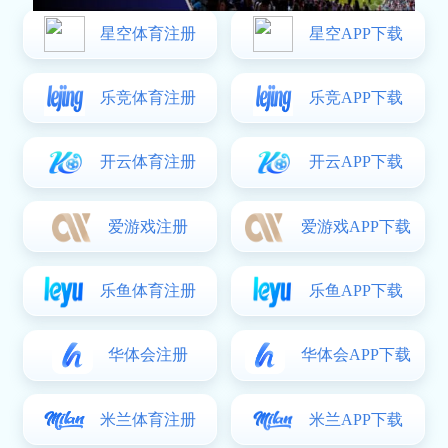
小牛夏季联赛对决太阳年轻
阵容展现未来潜力与激情
2026-05-09
1
分享
在夏季联赛的舞台上，小牛队与太阳队的年轻阵容展开了一
场精彩对决，展现了未来篮球的无限潜力与激情。两支球队
都拥有一批充满活力和创造力的新星，比赛过程中不仅体现
了球员们出色的个人能力，还展现了团队配合的重要性。小
牛队的年轻球员在进攻端表现得十分积极，而太阳队则凭借
灵活多变的战术应对给予了强有力的反击。这场比赛不仅是
技术层面的较量，更是精神层面上的碰撞，为观众带来了视