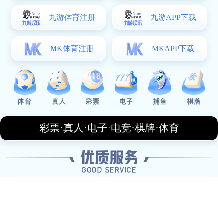
土伦杯作为国际青年足球的重要赛事，自1974年创办以来，
一直以来都是各国年轻球员展示自我的舞台。此项赛事吸引
了来自世界各地的优秀球队，尤其是欧洲各国青年队伍。在
这样的平台上，许多未来的足球明星正是在这里崭露头角。
捷克和苏格兰作为历史悠久的足球强国，各自都有着深厚的
足球文化积淀。两队在过去相遇时往往能够擦出火花，而此
次土伦杯的交锋更是倍受关注。这场比赛不仅关乎胜负，更
是年轻球员们向世界证明自己的机会。
此外，随着全球对青年足球重视程度提高，这样的大赛也成
为各国青训成果的重要检验。因此，这场捷克与苏格兰之间
的较量，不仅仅是一场普通友谊赛，更是一种荣誉和未来希
望的象征。
2、球队表现评析
在本场比赛中，捷克队展现出了极强的团队合作意识与技术
水平。他们通过快速传递和灵活跑位，不断撕扯苏格兰防
线，为进攻创造空间。特别是在中场控制方面，捷克队员凭