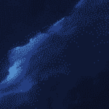
帅辞职球员泪洒更衣室情景令
人心痛
2026-06-03
洛杉矶火花与天猫的激烈对决
揭示了女子篮球的无限魅力与
竞争精神
2026-06-02
泰国女篮与中国香港女篮激战
正酣争夺亚洲篮球赛重要胜利
2026-06-02
沙特阿拉伯与韩国足球历史交
锋记录分析与战绩回顾
2026-05-31
水原三星与偶像球队的巅峰对
决展现足球魅力与青春活力的
完美结合