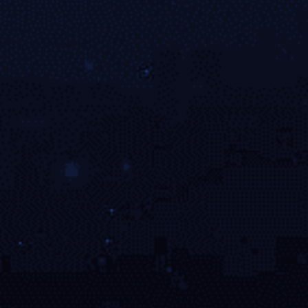
导航
网站地图
认识
熊猫体育
SiteMap
六星好
项目案例
平台是
公司快讯
p下载。
服务方向
和产品。
交流
熊猫体育官网
ribe