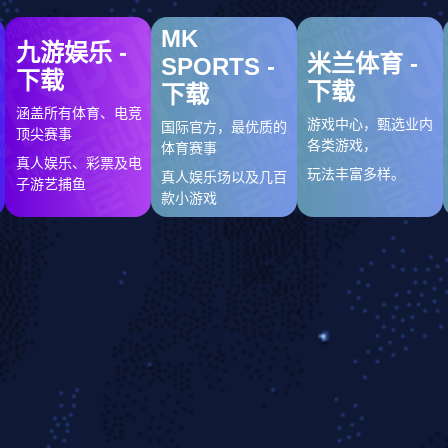
去几个赛季里，两队各有胜负，但通常比赛都非常激烈，进
同时也可能给观众带来精彩纷呈的攻防大战。
往往会因为激烈竞争而发挥超常。因此，在观察两队状态
面进行评估。
队结果。在拉齐奥阵中，有几名关键球员如前锋因莫比莱，
本赛季中的进球效率极高，是罗马后防线必须重点盯防的人
可忽视，他不仅能组织进攻，还具备远射能力。
扰。例如，如果拉齐奥或罗马有主力球员缺阵，将严重影响
关注，但在特定情况下也可能成为决定胜负的关键。因此，
整投注策略。
员在球队中的角色，以及他们目前身体状况对比赛可能产生
结果。
署也至关重要。拉齐奥通常采用控球打法，通过中场传导来