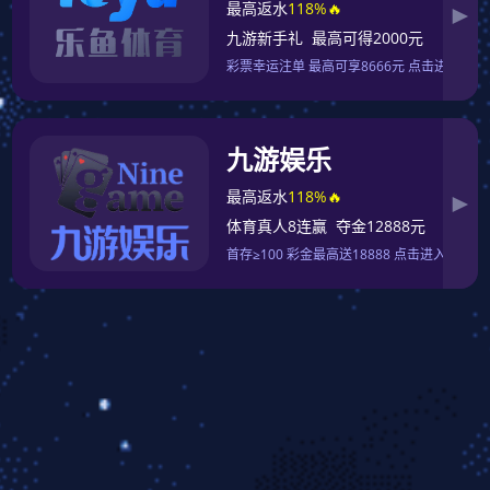
彩推荐分析及投注策略分享
分享
并对相关足彩进行推荐分析以及投注策略分享。作为意甲联
战不仅吸引了众多球迷的关注，也成为了足彩爱好者热衷投
是两队近期状态及历史交锋记录；其次是球员表现及伤病情
我们将给出具体的投注建议和策略。通过这些方面的综合分
提供参考。
近期的状态。拉齐奥在最近几轮联赛中表现稳定，尤其是在
性。而罗马则在客场表现起伏不定，有时会因为防线失误而
己的表现。