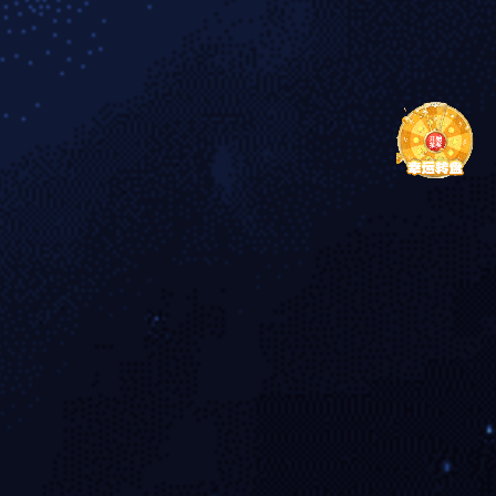
2026-05-30
欧塞尔与卡昂激战正酣比分结
果揭晓引发热议
2026-05-29
欧冠改革引发热议2025年扩军
至36队瑞士赛制能否顺利实施
2026-05-29
格瓦迪奥尔：年轻天才后卫如
何在国际舞台上崭露头角
2026-05-28
查尔顿对阵利兹联精彩直播全
程回顾与赛后分析
2026-05-27