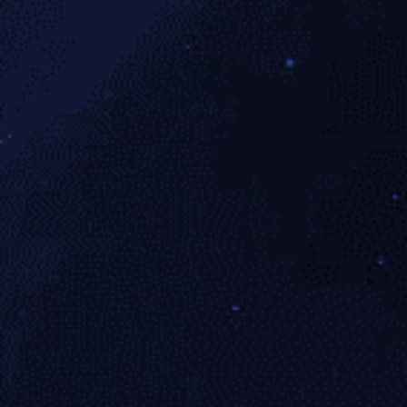
的乐趣与刺激。
深入剖析，我们可以看到这场体育盛事不仅仅是一场简单的
下，各类因素如球队状态、伤病情况、战术布置等都为这次
注的重要参考依据。
助，让大家能够更理性地参与到此次德比之争中，不论结果
下一篇