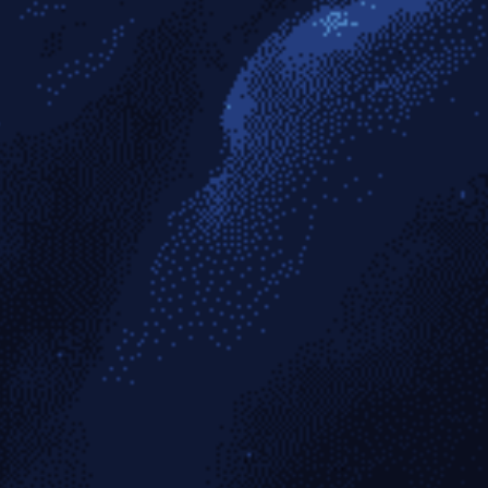
气候条件、裁判判罚等，这些都可能左右双方发挥。所以，
评估，以制定更合理的彩票策略。
可以根据以上分析，总结出一些具体可行的方法。例如，如
率。同时，也可以选择“总进球数”这一选项，因为两队交
个进球也是一种风险适中的策略。
玩法。如果数据表明某一方存在让步过大的趋势，那么该盘
进行灵活调整，比如当临近开赛时间某一方资金流入量较大
盲目追求高额回报，应量入为出，设置合理止损线。只有这