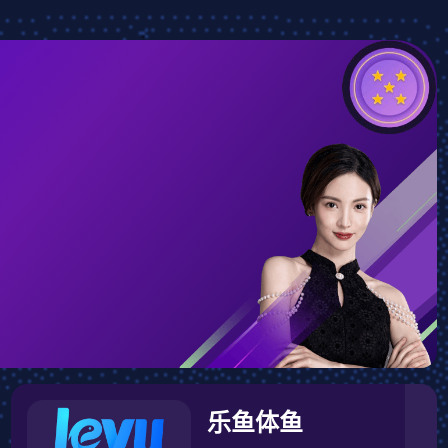
首页
认识
熊猫体育
项目案例
公司快讯
服务方向
项目案例
首页
项目案例