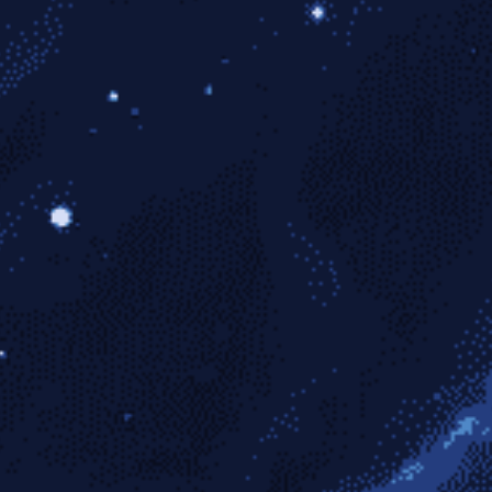
用边路速度来寻找机会。这种风格上的差异，使得双方在德
特点调整阵型。比如，当拉齐奥面对罗马这样的强敌时，很
方反击。而如果是处于劣势，则需寻求更多进攻资源，以期
化有所了解，会为投资决策增添信心。