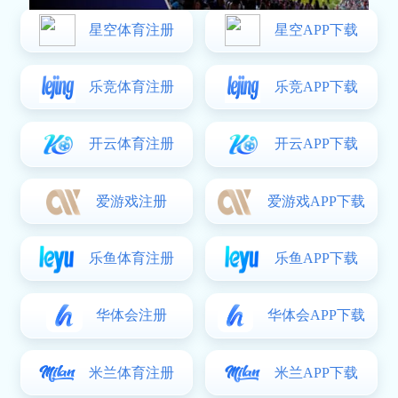
哥伦比亚与日本大球对决精
彩瞬间回顾与分析
2026-05-01
1
分享
在全球足球舞台上，哥伦比亚与日本的对决无疑是引人注目
的焦点之一。这场比赛不仅展现了两国足球的独特风格，还
充满了紧张刺激的瞬间，令观众们心潮澎湃。本文将从战术
分析、球员表现、比赛转折点及文化背景四个方面，对这场
精彩的较量进行回顾与深入分析。通过对双方在比赛中的表
现解析，我们能够更好地理解这场对决背后的深意，以及它
对于各自国家足球未来发展的影响。