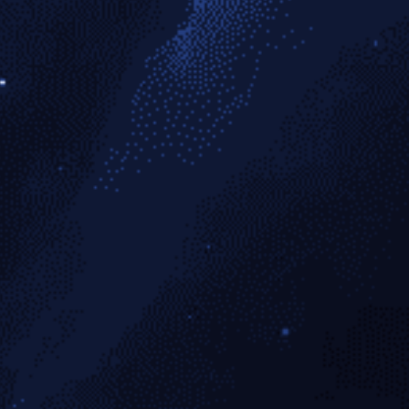
术风格的发展，使得双方都不断磨砺自身。在这过程中，一
的一部分，更为未来较量增添悬念。
体素质好等优势。他们往往利用个人能力打破对方防线，以
注重整体协作，通过流畅传递来撕裂对方防线。然而，这种
。
们善于利用身体优势进行拦截，并通过快速反击寻求进攻机