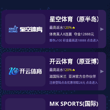
Call 24/7
交流
熊猫体育官网
18008258531