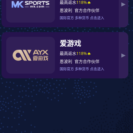
搜索
导航
认识
熊猫体育