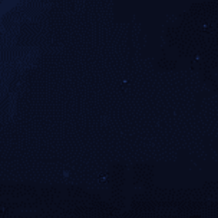
用空间压制对手。因此，当面对如南非法这样的高节奏进攻
球队都展现出了独特而又具魅力的一面，为观众奉献了一场
量无疑会吸引更多青年才俊投身其中，共同推动整个地区足
锋，可以看出这两支球队不仅有着悠久壮丽的发展历程，还
赛到后来的重大国际赛事，它们之间始终存在一种竞合关
与活力。
展的背景下，相信南美与摩洛哥将在战略布局、技能训练等
赏性的竞争局面。这种趋势不仅利于提升自身实力，也必将
！
下一篇