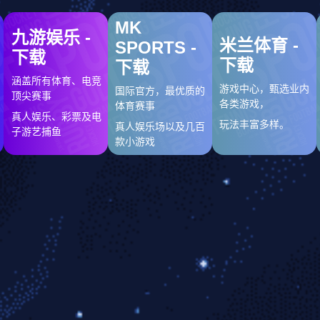
首届非洲杯并获得冠军，这标志着南非作为一支强队的崛起。
纪初，早在1976年便赢得了非洲杯冠军，并多次参加世界杯
南非更倾向于快速反击和团队配合，而摩洛哥则以稳固防守
锋时总能产生精彩纷呈的场面，让球迷们津津乐道。
两国球队都逐渐向世界舞台靠近，吸引了更多年轻人才加
年代。在此期间，两国球队曾多次在友谊赛及正式比赛中相
方僵持不下，在最后时刻，摩洛哥球员凭借一次绝妙的任意球
洛哥顽强拼搏的精神，也让南非重新审视自己的防守策略。
这场较量中，南非法定主场作战，但却被摩洛哥以2:1逆转
锋的一种常态，每一次对决都不乏惊喜。
吸引了众多媒体关注。经过90分钟激烈争夺后，双方依旧未能
素质出色，加之门将神勇发挥，南非成功晋级，引发广泛讨