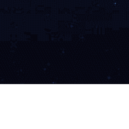
找到我们
地址
江苏省昆山市千灯镇石浦季
广北路768号
电话
+18008258531
邮箱
unruffled@att.net