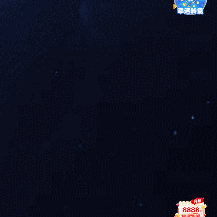
2026-05-30
欧塞尔与卡昂激战正酣比分结
果揭晓引发热议
2026-05-29
欧冠改革引发热议2025年扩军
至36队瑞士赛制能否顺利实施
2026-05-29
格瓦迪奥尔：年轻天才后卫如
何在国际舞台上崭露头角
2026-05-28
查尔顿对阵利兹联精彩直播全
程回顾与赛后分析
2026-05-27