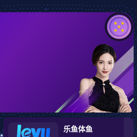
首页
认识
熊猫体育
项目案例
公司快讯
服务方向
公司快讯
首页
公司快讯