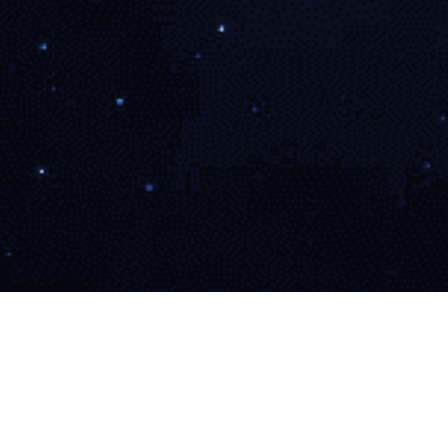
熊猫体育「中国」官方网站 - 快乐运动,智慧健身【
评】熊猫体育,熊猫体育官网,熊猫体育APP,熊猫体育
中国最好的体育运营商。提供网页版/手机版全站ap
注册登录平台后即可在线试看各种最新的体育信息
24小时在线服务，欢迎前来体验！
邮箱订阅