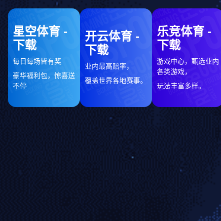
小就展现出对这项运动的热爱和天赋。
在高中时期，克莱展现出了极高的篮球天赋，他先
的三分投射能力和稳定的表现，他吸引了众多大学
平，还培养了强烈的竞争意识。
最终，克莱选择加入华盛顿州立大学，在那里继续
好地准备进入职业联盟。正是在这个阶段，克莱逐渐
奠定了基础。
2、职业生涯初期的发展
2011年，克莱汤普森被金州勇士队选中，正式开启
包括适应比赛节奏和提高防守能力。然而，他凭借
尽管职业生涯初期并不算顺利，但克莱始终保持乐
巧，通过反复训练来增强三分球命中率。这种自我
的发展奠定了基础。
随着时间推移，克莱逐渐展现出他卓越的三分投射
键时刻总能把握机会，使得勇士队在季后赛中屡次
3、与库里的默契配合