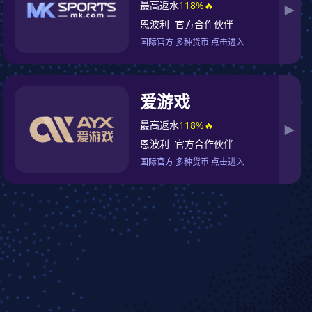
搜索
导航
认识
熊猫体育