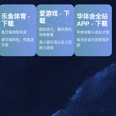
项目案例
公司快讯
服务方向
交流
熊猫体育官网
推荐文章
海伦芬vs阿尔克直播
2026-06-03
活塞队创下28连败历史纪录主