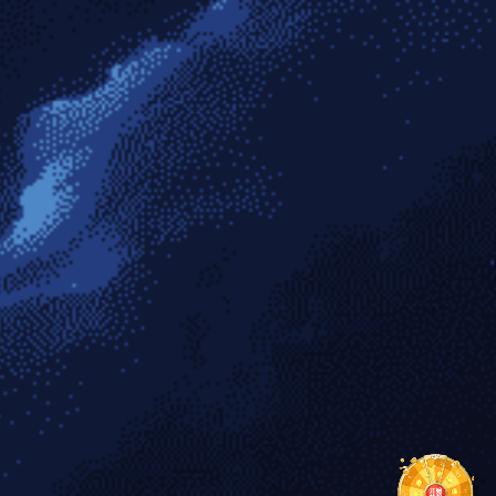
帅辞职球员泪洒更衣室情景令
人心痛
2026-06-03
洛杉矶火花与天猫的激烈对决
揭示了女子篮球的无限魅力与
竞争精神
2026-06-02
泰国女篮与中国香港女篮激战
正酣争夺亚洲篮球赛重要胜利
2026-06-02
沙特阿拉伯与韩国足球历史交
锋记录分析与战绩回顾
2026-05-31
水原三星与偶像球队的巅峰对
决展现足球魅力与青春活力的
完美结合