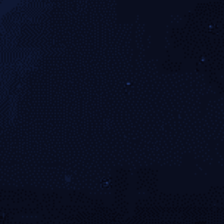
勇士队登上更高舞台。他用实际行动证明了一名优秀射手应具
重要性。而这样的精神也成为新一代年轻球员学习模仿的新
仅以其卓越技艺赢得荣誉，更通过不懈努力和坚定信念塑造
大牌明星，他的人生轨迹充满奋斗与坚持，每一个成就都凝
是他持续不断地追求卓越。他用自己的故事告诉我们：只要心
多属于 Klay Thompson 和金州勇士的新篇章！
下一篇