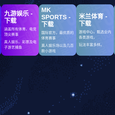
下，韩国队不仅在技战术上更加成熟，而且其职业联赛也为
上更具威胁。
层面的较量，更因为两国球迷对于胜负结果的高度关注。这
粉丝倍感期待。
，通过高压逼抢试图遏制韩国队的进攻节奏。然而，韩国队
逐步掌控比赛节奏。双方在中场展开激烈争夺，每一次抢断
，通过快速反击试图打破僵局。然而，面对严密防守和高水
，可以看到教练组针对对手特点做出的相应调整，也体现了
则相应加大防守力度。在这种情况下，一些关键性的个人表
前锋果断出击，都成为决定比赛走势的重要因素。
间。例如，在第65分钟时，中国队的一次快速反击，让观