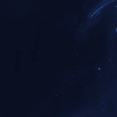
众屏息凝视。当球员顺利突破防线并射门时，全场
以忘怀。
此外，在比赛进行到最后阶段时，双方都出现了体
替补球员挺身而出，为
熊猫体育APP
球队创造了一
目标，这样令人扼腕叹息的一幕再次证明了足球的