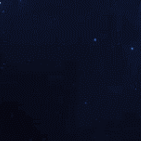
This match between China and South Korea was not 
The ups and downs of the game highlighted the resi
memorable event in the realm of Asian football.
The encounters between these two nations will contin
as they strive for excellence on the international 
grow, ultimately contributing to the broader develop
上一篇