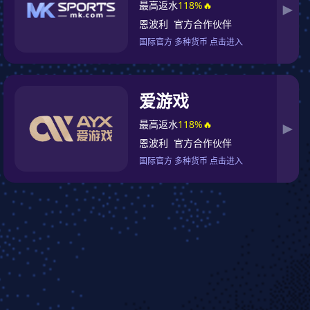
搜索
导航
认识
熊猫体育