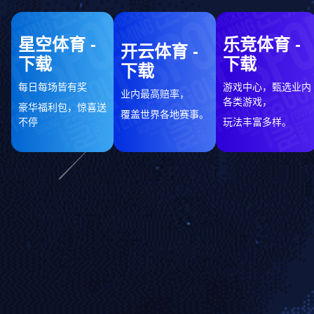
的崛起，他们展现出了更大的潜力和希望。相比之
国家队输送了大量优秀人才，使得他们在国际舞台
两支球队之间的对决历来备受瞩目，不仅因为技术
场比赛成为了检验双方实力的重要标尺，也让各自
2、比赛过程分析
本场比赛开局阶段，中国队展现出积极主动的一面
凭借其优秀的传控能力，很快调整了状态，并开始
都伴随着强烈的身体接触。
随着比赛深入，中国队逐渐找到了适合自己的打法
平门将，几次机会都未能转化为进球。在此过程中
战术灵活性的重要性。
下半场开始后，韩国队加强了进攻力度，而中国队
现开始显现出重要作用。不论是门将神勇扑救还是
3、精彩瞬间回顾
在这场紧张刺激的较量中，有许多值得铭记的精彩瞬