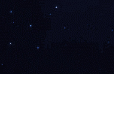
熊猫体育「中国」官方网站 - 快乐运动,智慧健身【
评】熊猫体育,熊猫体育官网,熊猫体育APP,熊猫体育
中国最好的体育运营商。提供网页版/手机版全站ap
注册登录平台后即可在线试看各种最新的体育信息
24小时在线服务，欢迎前来体验！
邮箱订阅
Subsc
© 2026 - 版权所有
熊猫体育「中国」官方网站 - 快