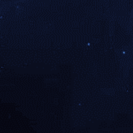
足球除了竞技本身，更是一种文化现象。在德比郡
种活动来展示自己的支持。这包括筹集横幅、歌曲
理压力。当数千名热情洋溢的观众聚集在一起，共
尤其是在主场作战时，德比郡可以得到来自家乡粉
受到背后的期望，从而更好地发挥个人技术。而对
热情转化为动力，以便克服客场的不利因素，全力
因此，双方粉丝对于球队表现所产生影响不可小觑
得每一场较量都充满人情味，也让人更加珍惜这份
总结：
综上所述，在即将举行的德比郡迎战曼城这一重要
后深厚积淀与激情碰撞后的精彩呈现。从历史渊源
成精彩赛事的重要因素。不论最终结果如何，相信
忘回忆。
true 当然，对于双方来说，这也是一次证明自我
因此，无论是哪一方赢得胜利，都值得敬佩，因为
志。在绿茵场上，每一个瞬间都可能成为传奇，而