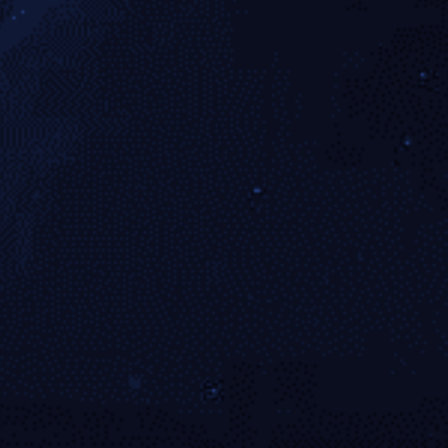
迎战曼城这类重要赛事之前，两队粉丝团体都会积极准备各
及口号等，以此激励自己所支持球队，同时也给对方施加心
同呐喊助威的时候，那份凝聚力能够瞬间提升球队士气。
丝无私支持，这对于年轻选手来说尤为重要。他们能充分感
于客场作战的曼城来说，他们同样希望能把远道而来的粉丝
争取胜利。
。他们不仅仅是观看者，更是推动者。而这种积极互动，使
运动带来的快乐和激情体验。
赛事中，我们看到的不仅仅是一纸比分单，更是两支球队背
到阵容分析，再到战术部署及球迷文化，每一个环节都是促
这又将成为英超联赛历程中的经典之作，为广大观众带来难
的机会。不管挑战多么艰巨，只要全力以赴，就能收获成长。
真正吸引我们的，是那份执着追求梦想、不懈努力拼搏斗
我们期待着这一切再次发生！