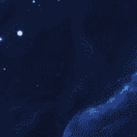
外，中场核心负责组织进攻，通过控球来减缓对方节奏，为
们面对强敌时的重要武器。
何合理运用这些资源，将是决定胜负的重要因素之一。在实
整，也将极大影响最终结果。因此，不论是明星球员还是那
作用。
值得关注的一部分。曼城通常以高压逼抢和快速反击著称，
控球率方面，他们常常占据主动，以此来掌控比赛节奏，从
重扎实防守，通过严密布置来限制曼城攻击手段，并伺机进
助他们在面对强敌时减少失误，提高赢得积分概率。同时，