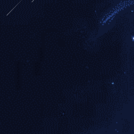
够利用速度突破防线，并具备一定的得分能力。此
后防线争取喘息空间。这种团队合作意识，将是他
总而言之，两队均具备可圈可点的人才储备，而如
际比赛中，各队主教练根据实时情况做出的临场调
些默默奉献的小角色，都将在这场较量中发挥重要
3、战术分析与比赛策略
战术层面上，两队采用不同风格，这也是本次对决
他们希望通过迅猛而精准地进攻撕开对手防线。在
而创造更多进攻机会。
而德比郡可能采取更加保守稳健的策略。他们会注
行反击。这种“以逸
熊猫体育
待劳”的打法，可以帮
如果能够把握住反击机会，很可能改变战局走向。