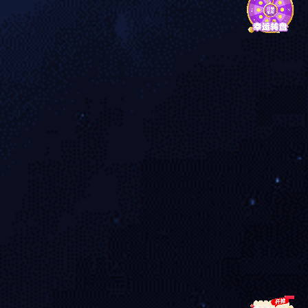
2026-05-30
欧塞尔与卡昂激战正酣比分结
果揭晓引发热议
2026-05-29
欧冠改革引发热议2025年扩军
至36队瑞士赛制能否顺利实施
2026-05-29
格瓦迪奥尔：年轻天才后卫如
何在国际舞台上崭露头角
2026-05-28
查尔顿对阵利兹联精彩直播全
程回顾与赛后分析
2026-05-27