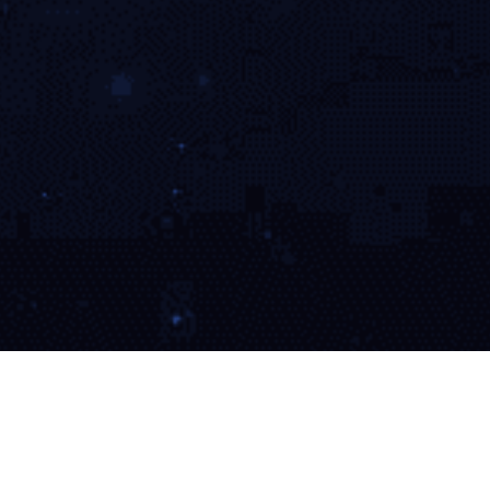
下一篇
导航
网站地图
认识
熊猫体育
SiteMap
六星好
项目案例
平台是
公司快讯
p下载。
服务方向
和产品。