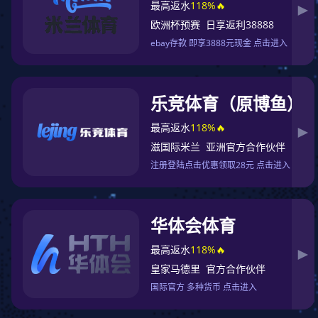
德比郡迎战曼城激情对
后
2026-05-17
1
在足球世界中，德比郡与曼城的对决无疑是备受期
的激情碰撞与实力较量。德比郡作为英格兰足球联
然拥有着顽强拼搏的精神和深厚的球迷基础。而曼
教练团队，他们在国内外赛场上屡创佳绩。本篇文
面详细探讨这场激情对决，试图揭示谁将在这场比
难以忘怀的经典之战。
1、历史背景与对抗历史