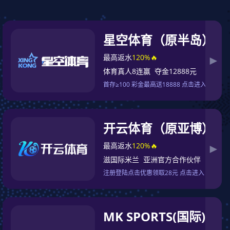
Call 24/7
交流
熊猫体育官网
18008258531