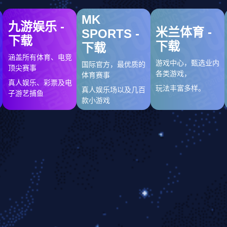
之前，两支球队在英格兰足球史上都有着各自的重要地位。
赛冠军，其辉煌经历至今仍被球迷津津乐道。而曼城则随着
球领域中的佼佼者，他们凭借财力和人才吸引了众多优秀球
德比郡在面对他们时倍感压力。然而，每当两队相遇时，无
足球比赛中的不可预测性让任何事情都有可能发生，因此尽
。
每一次交锋前，双方球迷都会提前展开“舌战”，通过社交
增强了比赛的重要性，也让每位参与者都感受到其中深厚的
赛结果。对于曼城来说，他们拥有一支星光熠熠的阵容，包
哈兰德这样的年轻前锋，不仅速度快，而且射门技术非常精
布劳内则以其精准传球和出色视野，为前锋提供源源不断的
有几名表现突出的关键球员。比如，他们的一名主力前锋能