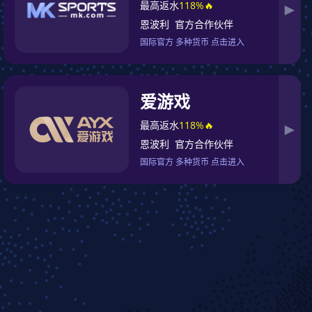
搜索
导航
认识
熊猫体育