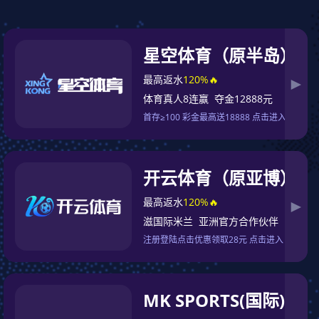
Call 24/7
交流
熊猫体育官网
18008258531