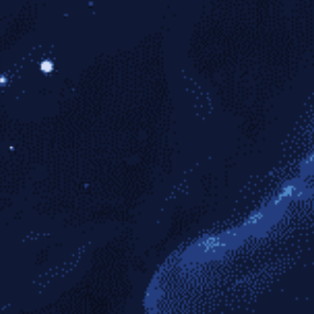
几次交手中稍占上风。他们凭借着主场之利，多次在与河北
天海更多信心，使得他们在心理层面上形成一定优势。
的潜力。在某些关键赛事中，他们曾经展现出强大的韧性和
此，即便历史数据偏向于一方，但这并不能完全决定比赛结