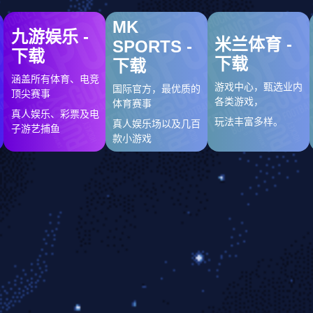
一些优秀的球员，但整体配合和战术执行力有所欠缺。在过
，这导致他们在排名上逐渐滑落。因此，在此次交锋中，他
赛结果无疑会产生重要影响。如果天津天海能够继续保持良
能将在本场比赛中占据主动。
通常以高位逼抢为主，通过快速传递和灵活跑位来撕开对方
，并创造出大量进攻机会。这种打法非常依赖于前锋线球员
们更注重防守组织，希望通过快速反击来寻找得分机会。这
样的球队，他们可能会遭遇较大压力，从而难以实施既定战
然会引发激烈碰撞。若天津天海能够打破华夏的防线并取得
如果华夏成功抵挡住早期攻击并找到反击机会，则将极有可