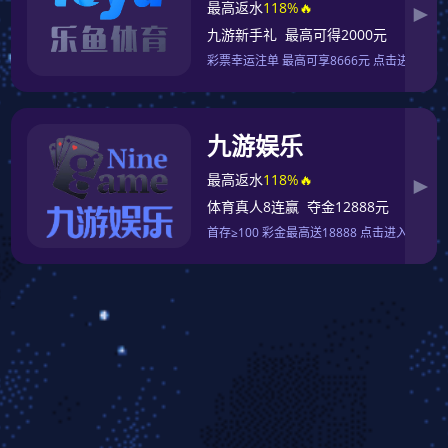
酣比分悬念迭起精彩瞬间回
分享
如同一场精彩绝伦的足球盛宴，双方球员在场上展开了激烈
众们紧张不已。本文将从四个方面详细回顾这场比赛中的精
球员个人表现以及赛后的反响和影响。这些要素不仅展现了
在。让我们一起重温那些令人难以忘怀的瞬间。
准备，各自制定了针对性的战术方案。圣保罗作为主队，选
反击来抓住对方防线中的漏洞。同时，中场球员需要不断进