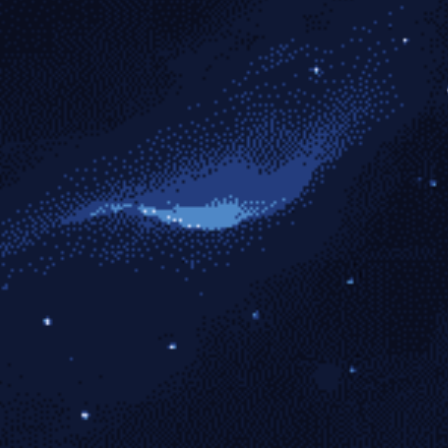
此外，两队门将同样值得称道。尽管最终未能零封
理素质。其中，一次扑救更是在近距离内拒绝了一
团队合作结合，使整个赛事更加引人入胜。
4、赛后反响及影响
随着哨声吹响，这场激烈交锋终于落下帷幕。然而
泛报道，各大体育频道也纷纷对此进行了深度剖析
组赛，对即将来临的重要赛事具有一定启示意义。