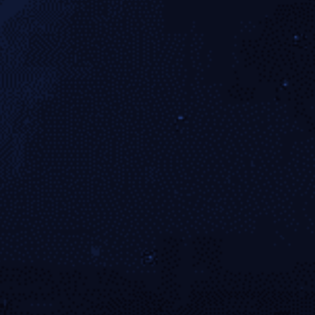
要考验，让他们认识到自身不足之处并及时调整策略。特别
历练，有助于其成长与发展。因此，无论结果如何，此役都
关话题持续升温。许多人分享自己观看比赛时情绪波动，以
不仅增强了粉丝之间联系，也进一步推动了足球文化的发
，从开局阶段就注定要成為一場刺激無比並值得銘記於心的
智慧。在双方不断试探彼此底线之后所呈现出的胶着状态，
人生画卷，无愧为现代足球的一次美好诠释。
从这一役所揭示出的潜力与激情，无疑会鼓舞更多年轻运动
，我们也将继续见证每一段精彩旅程，共同享受足球带来的
下一篇