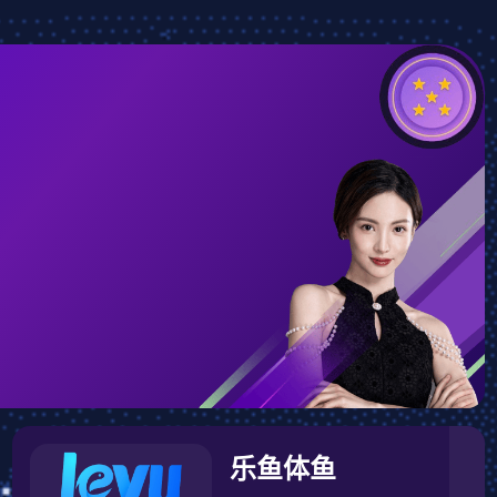
首页
认识
熊猫体育
项目案例
公司快讯
服务方向
项目案例
首页
项目案例