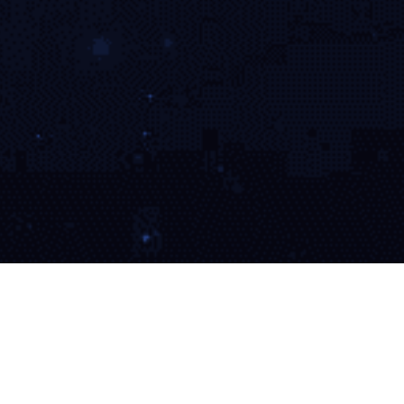
导航
网站地图
认识
熊猫体育
SiteMap
六星好
项目案例
平台是
公司快讯
p下载。
服务方向
和产品。
交流
熊猫体育官网