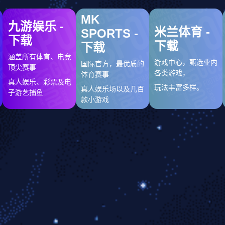
展示出了极强的团队协作能力。
术。他们通过高位压迫和控球来控制比赛节奏，希望能够尽
频繁利用速度优势撕扯圣保罗防线，使得后者不得不面临巨
保持着高度紧张状态。
之处。虽然圣保罗防线稳固，但面对巴竞技频繁而迅猛的攻
主动，却也因为过于追求进攻而留下了防守上的空档。这种
保罗的一次快速反击成功地撕开了巴竞技的防线，中锋接到
间沸腾。这粒进球不仅提升了主队士气，也让他们获得了心
一次精妙配合找到了机会。在禁区外，一名中场球员精准传
不仅是技术与智慧的较量，也是两支球队顽强拼搏精神的体
烈争夺。在第75分钟时，又是一记惊艳绝伦的远射划破天
观众欢呼雀跃，也让圣保罗不得不加大攻势，以期再次追平