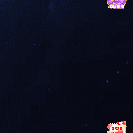
2026-05-30
欧塞尔与卡昂激战正酣比分结
果揭晓引发热议
2026-05-29
欧冠改革引发热议2025年扩军
至36队瑞士赛制能否顺利实施
2026-05-29
格瓦迪奥尔：年轻天才后卫如
何在国际舞台上崭露头角
2026-05-28
查尔顿对阵利兹联精彩直播全
程回顾与赛后分析
2026-05-27