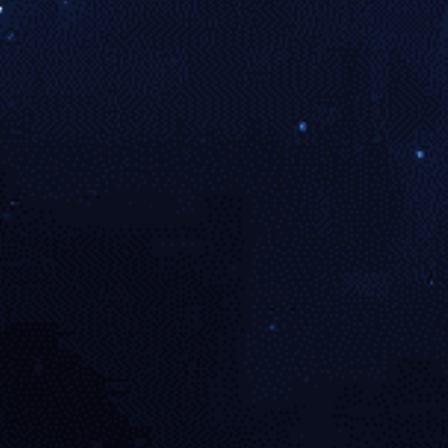
会。这种及时调整显示出教练对于游戏形势敏锐洞
与此同时，巴萨同样进行了换人调整，希望能够增
致原本计划无法顺利实施。这不仅减弱了他们在该
有效利用替补席深度，不仅考验着教练团队，更关
综上所述，无论是首发阵容还是替补阵容，每个环
配资源，将直接影响最终结果，这是各支顶级球队
总结：
通过以上几个方面的数据分析，我们可以清晰地看
置、个体发挥、控球及射门等多个维度共同构成了
亦为胜负增添变数，这充分体现出现代足球竞技的
Total而言，本场较量不仅是一场技艺与智慧的
最终结果如何，我们都应当从这一经典交锋中汲取
所在，它永远充满悬念，让我们期待下一次激烈碰
上一篇