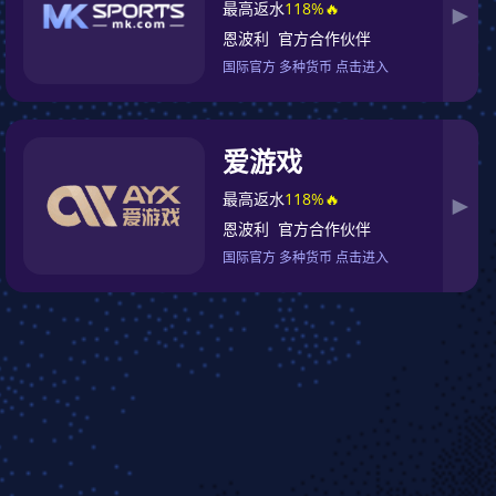
搜索
导航
认识
熊猫体育