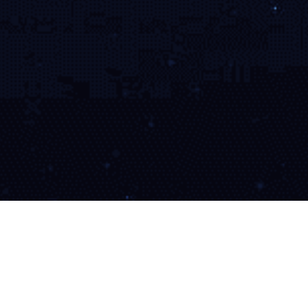
找到我们
地址
江苏省昆山市千灯镇石浦季
广北路768号
电话
+18008258531
邮箱