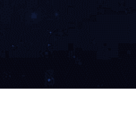
导航
网站地图
认识
熊猫体育
SiteMap
六星好
项目案例
平台是
公司快讯
p下载。
服务方向
和产品。
交流
熊猫体育官网