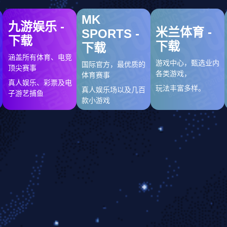
探索新知识，通过参与各种科研项目来提升自己的专业技
技迅猛发展的环境。
动，与来自不同领域的人士进行思想碰撞。这种跨界交流不
不断吸收新鲜观点，他逐渐形成了一套独特的思考方式，为
，仅仅依靠理论知识无法解决实际问题，因此，他注重将所
他的动手能力，也让他认识到团队合作的重要性，从而为他
实工作环境中积累宝贵经验。在这个过程中，他深刻体会到
逐步掌握了从产品设计到市场推广的全流程，这使得他具备
兴技术，与时俱进。他特别关注人工智能、大数据等前沿领
略眼光，使得公司始终处于行业前列，赢得了市场竞争优
年轻员工。他通过建立培训机制和分享会，让团队成员共同