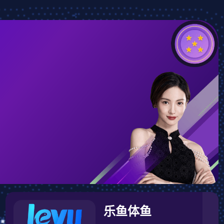
首页
认识
熊猫体育
项目案例
公司快讯
服务方向
项目案例
首页
项目案例