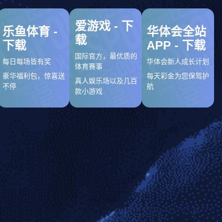
项目案例
公司快讯
服务方向
交流
熊猫体育官网
推荐文章
海伦芬vs阿尔克直播
2026-06-03
活塞队创下28连败历史纪录主