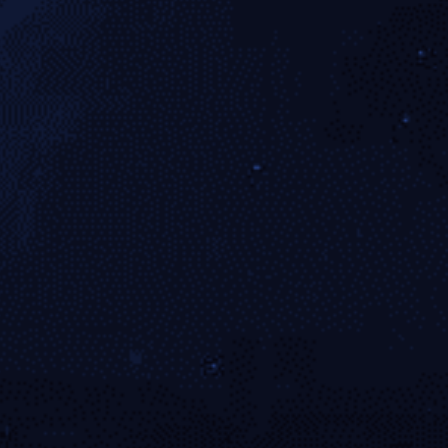
愿服务等方式回馈社会。他认为，企业的发展离不开社会环
值提升。因此，他致力于构建一个更加美好的社会，同时也
企业在可持续发展方面的投入，以应对全球气候变化带来的
，共同为建设绿色地球贡献力量，这不仅是商业道义，更是
践经验，在科技领域取得卓越成就。他以创新思维为核心驱
朝着更高目标迈进。同时，他还始终关注社会责任，在追求
，为行业树立榜样。
将在继续探索新的可能性，并引领更多人投身于这一伟大的
明进步作出新的贡献！
下一篇