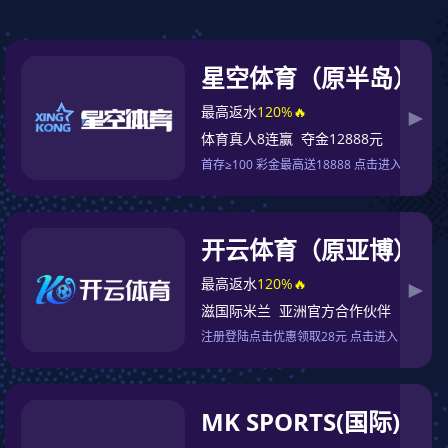
Call 24/7
交流
熊猫体育官网
18008258531