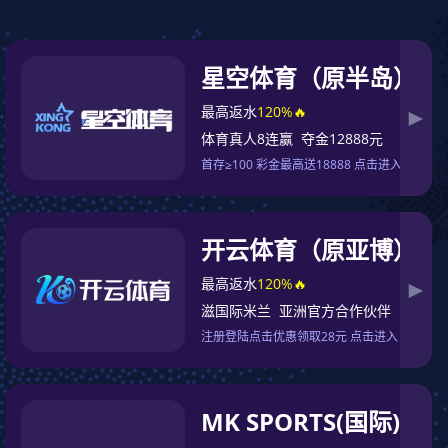
Call 24/7
交流
熊猫体育官网
18008258531