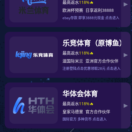
2019年NBA火箭与
2026-04-10
1
2019年NBA赛季中，休斯顿火箭队与洛杉矶快船
交锋多次，更是在战术、球员表现和团队合作方面
都拥有超级明星球员，如詹姆斯·哈登和克里斯·保
两队的阵容构成、战术风格、关键比赛回顾以及赛
与快船之间的精彩对决及其背后的深层次原因。
1、双方阵容构成分析
休斯顿火箭队在2019赛季依然以“哈登体系”为核
职责。他不仅在得分榜上名列前茅，还展现出极高的
为球队提供了强有力的支持，使得火箭的攻击力十