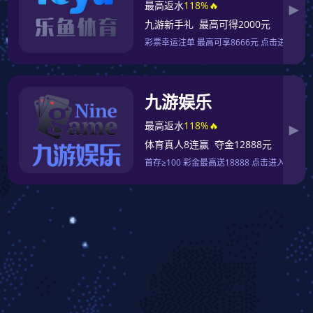
快船精彩对决回顾及赛季分析
分享
队的对决成为了球迷们热议的话题。两支球队不仅在常规赛中
展现了各自的特点。这场对决吸引了众多关注，尤其是双方
罗等。在这篇文章中，我们将从四个方面进行详细分析，包括
季整体表现评估。通过这些分析，我们可以更好地理解火箭
心，詹姆斯·哈登作为球队领袖，承担起得分和组织进攻的重要
助攻能力。此外，克里斯·保罗和埃里克·戈登等角色球员也
分恐怖。