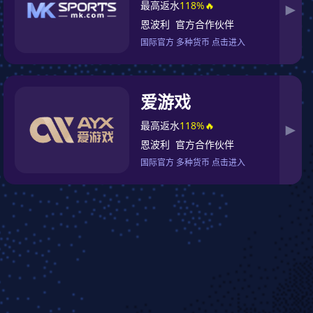
搜索
导航
认识
熊猫体育