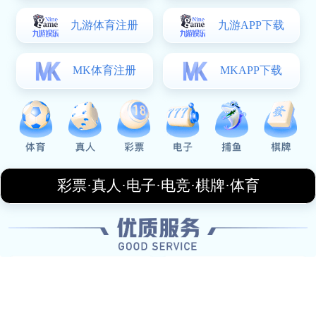
解德马尔·德罗赞如何在激烈竞争中脱颖而出，并成为众多年
轻球员心中的榜样。
1、早期生活与篮球启蒙
德马尔·德罗赞于1989年出生在加利福尼亚州洛杉矶市。他从
小便展现出了超凡的运动天赋。在父母的支持下，德罗赞很
早便接触到了篮球，这项运动迅速成为他生活的重要部分。
他在街头和朋友们打球，不断磨练自己的技术。
随着年龄的增长，德罗赞逐渐意识到自己的潜力。他开始参
加学校的篮球比赛，并且在高中时进入了南加州的一所知名
高中——康普顿高中。在这里，他不仅得到了系统性的训练，
还以出色的表现吸引了许多大学教练的注意。
高中时期，德罗赞取得了诸多荣誉，包括被评选为全美最佳
高中球员之一。他在场上的表现让人刮目相看，也为他日后
的职业生涯奠定了坚实基础。这一阶段不仅让他积累了丰富
比赛经验，还培养了他对于胜利的不懈追求。