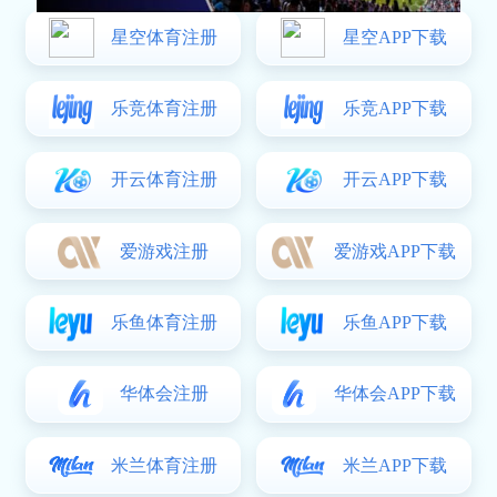
德马尔德罗赞：从天赋少年
到NBA全明星的奋斗历程与
成就
2026-05-17
1
分享
德马尔·德罗赞，作为NBA全明星球员，他的成功之路充满了
奋斗与坚持。从一个天赋异禀的少年成长为联盟中的顶尖球
员，德罗赞的职业生涯既是对个人才能的展现，也是对努力
与毅力的证明。本文将从四个方面详细探讨他的成长历程：
早期生活与篮球启蒙、大学时期的发展、NBA职业生涯的起
伏以及全明星成就与影响力。通过这些方面，让我们深入了