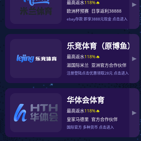
庆南与鲁能历史交锋成
2026-05-15
1
庆南与鲁能的交锋历史可追溯到双方在职业联赛中
文化和球迷情感的碰撞。本文将从四个方面深入分
直接交锋记录、各自的战术风格以及未来对决展望
些方面的探讨，我们可以更好地理解这场比赛的重
1、庆南与鲁能历史背景
庆南FC成立于2013年，是韩国K联赛的一支年轻
球员，庆南逐渐在联赛中站稳了脚跟，成为一支不
得了许多忠实粉丝。
相比之下，山东鲁能泰山则是中国足球历史上的老牌