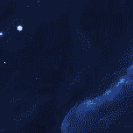
的进攻策略，通过快速传递和边路渗透制造威胁。他们注重
轰炸，同时后防线也相对稳固，有效减少失误机会。
首要目标，然后寻找机会进行快速反击。他们依靠灵活的小
用速度快的边翼球员展开突袭。这种战术虽然在一定程度上
受到限制。