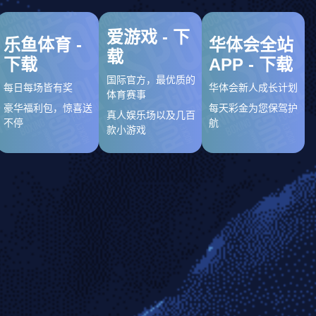
项目案例
公司快讯
服务方向
交流
熊猫体育官网
推荐文章
海伦芬vs阿尔克直播
2026-06-03
活塞队创下28连败历史纪录主