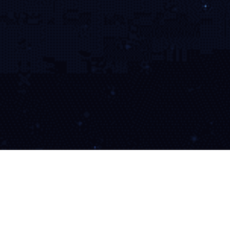
找到我们
地址
江苏省昆山市千灯镇石浦季
广北路768号
电话
+18008258531