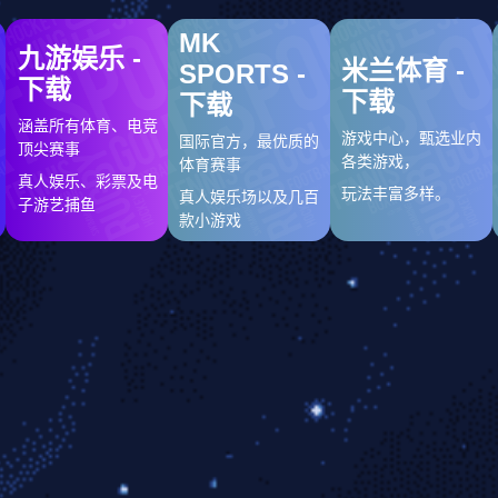
们在常规赛中取得了优异成绩。
有库里、汤普森这样的明星球员，更有格林等全能型选手，
种灵活性使得勇士在面对火箭时能够有效地限制其外线投
的篮球智商，让人叹为观止。
上形势发生变化时，两位主教练都能迅速做出反应，通过换
教练，也考验球员们适应新战术的能力，为整场比赛增添了
现突出，为各自球队贡献巨大。火箭队当家球星哈登作为进攻
比赛中的表现堪称神奇，尤其是在逆境下，他总能找到得分
觑。他凭借超远三分和敏锐的突破能力，多次在关键时刻帮
的重要责任，使得整个团队运转流畅。同时，格林作为防守
作用，他不仅限制了哈登的发展空间，更在反击中提供支
比赛中的精彩发挥，他们无论是在关键时刻把握机会还是在