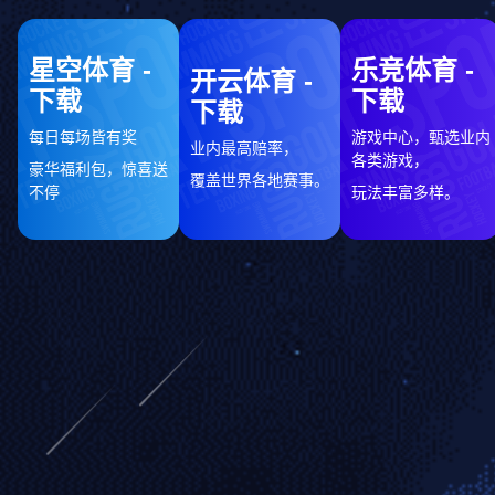
击点分散到外线，以增加投射机会，这种打法让他
相对而言，勇士队则更加注重整体协作，他们不仅
在防守端能够随时切换角色，以适应不同局面。这
篮。在比赛过程中，两支球队都展现出了极高水平
此外，双方在比赛中的调整能力也至关重要。当场
人或战术变化来扭转局势。这种临场指挥不仅考验
更多的不确定性。
2、关键球员表现分析
在2017年的系列赛中，双方都有一些关键球员表
核心，不仅得分能力强，还能组织进攻。他在多场
的方法，将球队推向胜利。
而对于勇士队来说，斯蒂芬·库里的发挥同样不可小
助球队拉开比分。除了得分，他还承担起传导进攻
核心，对抗哈登这样的进攻高手起到了至关重要的
持。
此外，还有其他角色球员如戈登、伊戈达拉等人在