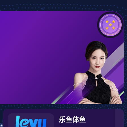
首页
认识
熊猫体育
项目案例
公司快讯
服务方向
项目案例
首页
项目案例