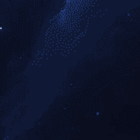
自教练组对于临场应变能力显得尤为重要。波波维奇及时调
容活力，这一切都让这场竞争更加白热化。
之争，更是两支球队未来发展的一个缩影。从当前状态来
A节奏，有潜力成为联盟中的一股新生力量。而对于老牌劲
年轻球员成长，以确保持续竞争力。
来说，如何调整好心态以及磨合阵容，将直接影响到接下来
在之后相似对抗中被进一步验证与发展。因此，无论是对于
精彩演出。