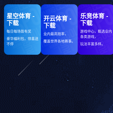
助攻给凯尔登·约翰逊完成扣篮，引起现场球迷阵阵
利用高超的三分投射能力，为球队稳定住局面。
整场比赛中，不乏令人惊叹的防守表现。马刺在第
术调整不仅提升了球队整体士气，也为最后阶段争
2、关键球员表现
本场比赛中，有几位关键球员表现尤为突出。首先是
次助攻。他不仅在进攻端带领球队，还在关键时刻
破，让勇士防线屡屡告急。
其次是勇士队中的斯蒂芬·库里，他同样表现抢眼，
最大的武器，在面对马刺严密防守时，他依靠自己
力，通过巧妙传球为其他队友创造良机。
当然，还有其他角色球员也发挥了重要作用，例如马
他们分别用出色的数据支持着各自球队，为整场比
3、战术分析
从战术层面来看，马刺与勇士各自采用了不同风格