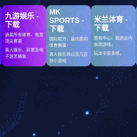
欢呼。此外，勇士队明星球员斯蒂芬·库里也不甘示弱，多次
四节采取紧逼防守策略，让勇士一度陷入得分困境。这种战
夺胜利创造了机会。
马刺队的新星德章泰·穆雷，他全场砍下30分，并贡献了10
掌控节奏，为其他队友创造机会。他精准的投篮和灵活的突
全场得到28分，并有8次助攻入账。库里的三分球依然是他
的个人能力频频得手。同时，他也展现出了出色的组织能
刺的小前锋凯尔登·约翰逊和勇士的大前锋德拉蒙德·格林，
赛增添了不少看点。
的发展策略。马刺主教练波波维奇以其丰富经验调动全队积