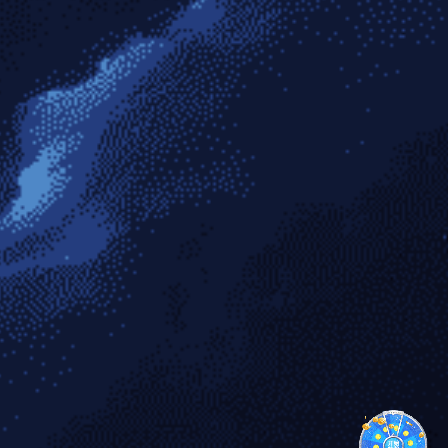
帅辞职球员泪洒更衣室情景令
人心痛
2026-06-03
洛杉矶火花与天猫的激烈对决
揭示了女子篮球的无限魅力与
竞争精神
2026-06-02
泰国女篮与中国香港女篮激战
正酣争夺亚洲篮球赛重要胜利
2026-06-02
沙特阿拉伯与韩国足球历史交
锋记录分析与战绩回顾
2026-05-31
水原三星与偶像球队的巅峰对
决展现足球魅力与青春活力的
完美结合