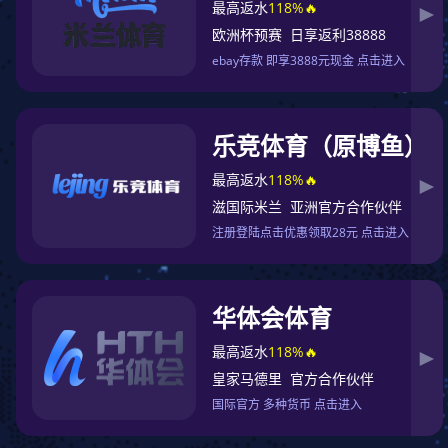
11月19日马刺对勇士
2026-04-05
1
在11月19日的NBA常规赛中，圣安东尼奥马刺队
赛中展现出高水平的竞技状态，进行了一场精彩绝
析，分别是：比赛亮点、关键球员表现、战术分析
赛的过程和结果，以及两队在本赛季的发展方向。
1、比赛亮点
本场比赛的亮点集中在双方激烈的对抗与紧张刺激
势，两支球队都希望能够迅速占据主动权。在第一
氛围。
除了激烈的得分对抗外，本场比赛还出现了多个精彩