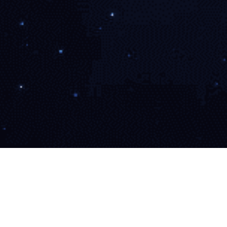
熊猫体育「中国」官方网站 - 快乐运动,智慧健身【
评】熊猫体育,熊猫体育官网,熊猫体育APP,熊猫体育
中国最好的体育运营商。提供网页版/手机版全站ap
注册登录平台后即可在线试看各种最新的体育信息
24小时在线服务，欢迎前来体验！
邮箱订阅
Subsc
© 2026 - 版权所有
熊猫体育「中国」官方网站 - 快