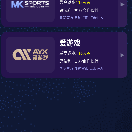
搜索
导航
认识
熊猫体育