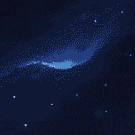
值得注意的是，当两支球队都进入决胜阶段时，各
整防守策略，而科尔则尝试通过改变轮换来保持阵
4、未来展望
经过一番激烈角逐后，这场比赛不仅仅是一场胜负
看，马刺年轻化战略初见成效，新秀们逐渐适应NB
旅勇士来说，他们需要思考如何保持健康，并推动
未来几周内，两支球队都将面临重要赛程，对他们
的表现。此外，此役所展示出的技战术特点，也将
媒体还是普通观众而言，都值得期待他们接下来的
总结：