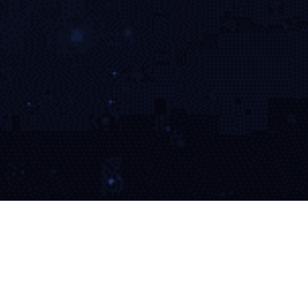
认识
熊猫体育
SiteMap
六星好
项目案例
平台是
公司快讯
p下载。
服务方向
和产品。
交流
熊猫体育官网
ribe
乐运动,智慧健身